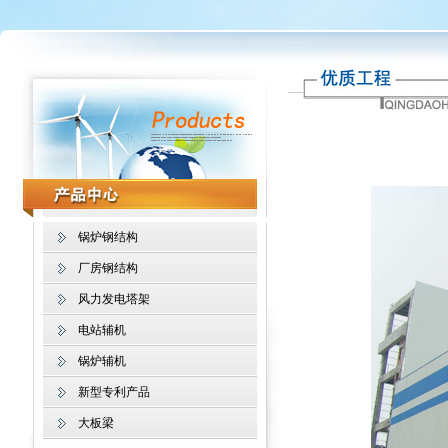
锅炉钢结构
厂房钢结构
风力发电塔架
电站辅机
锅炉辅机
新型专利产品
大板梁