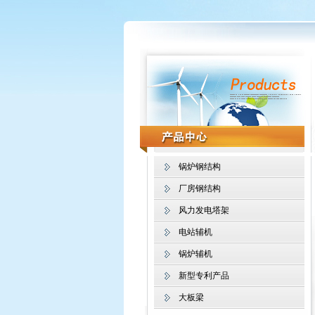
锅炉钢结构
厂房钢结构
风力发电塔架
电站辅机
锅炉辅机
新型专利产品
大板梁